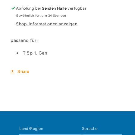
Art.
Art.
Abholung bei
Senden Halle
verfügbar
Nr.
Nr.
Gewöhnlich fertig in 24 Stunden
908533
908533
Shop-Informationen anzeigen
passend für:
T 5p 1. Gen
Share
Land/Region
Sprache