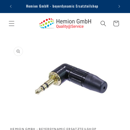
Direkt
Hemion GmbH - beyerdynamic Ersatzteilshop
zum
Inhalt
Warenkorb
oduktinformationen
ingen
Medien
1
in
Modal
HEMION GMBH - BEYERDYNAMIC ERSATZTEILSHOP