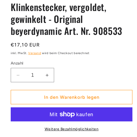
Klinkenstecker, vergoldet,
öffnen
gewinkelt - Original
beyerdynamic Art. Nr. 908533
Normaler
€17,10 EUR
Preis
inkl. MwSt.
Versand
wird beim Checkout berechnet
Anzahl
Verringere
Erhöhe
die
die
Menge
Menge
für
für
In den Warenkorb legen
Klinkenstecker,
Klinkenstecker,
vergoldet,
vergoldet,
gewinkelt
gewinkelt
-
-
Original
Original
Weitere Bezahlmöglichkeiten
beyerdynamic
beyerdynamic