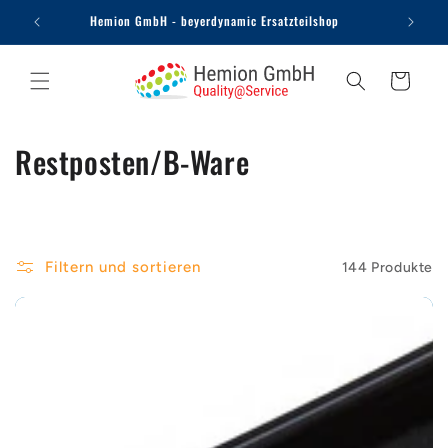
Direkt
Hemion GmbH - beyerdynamic Ersatzteilshop
zum
Inhalt
Warenkorb
K
Restposten/B-Ware
a
t
e
Filtern und sortieren
144 Produkte
g
o
r
i