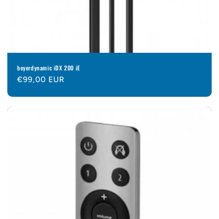
beyerdynamic iDX 200 iE
Normaler
€99,00 EUR
Preis