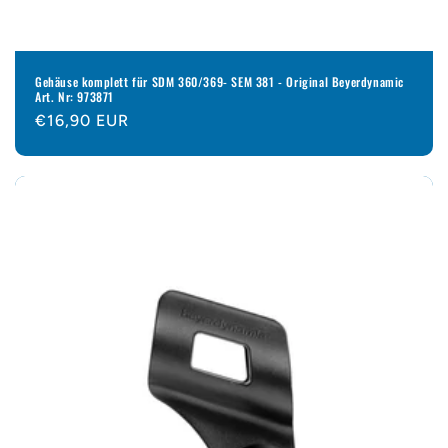
Gehäuse komplett für SDM 360/369- SEM 381 - Original Beyerdynamic
Art. Nr: 973871
Normaler
€16,90 EUR
Preis