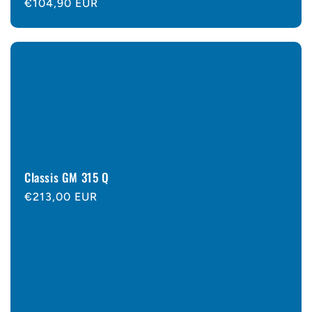
Normaler
€104,90 EUR
Preis
Classis GM 315 Q
Normaler
€213,00 EUR
Preis