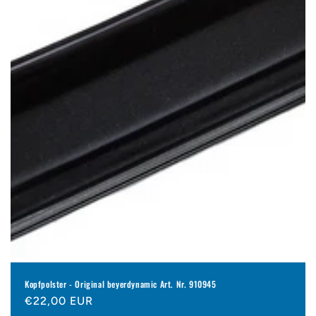
e
:
Kopfpolster - Original beyerdynamic Art. Nr. 910945
Normaler
€22,00 EUR