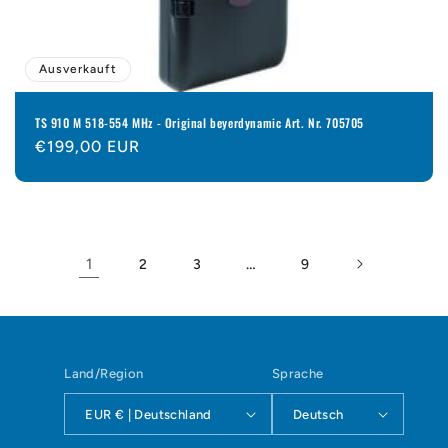
Ausverkauft
TS 910 M 518-554 MHz - Original beyerdynamic Art. Nr. 705705
Normaler
€199,00 EUR
Preis
1
…
2
3
9
Land/Region
Sprache
EUR € | Deutschland
Deutsch