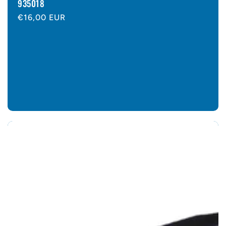
935018
Normaler
€16,00 EUR
Preis