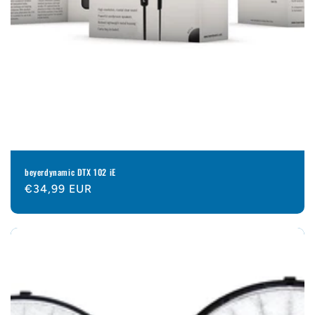
beyerdynamic DTX 102 iE
Normaler
€34,99 EUR
Preis