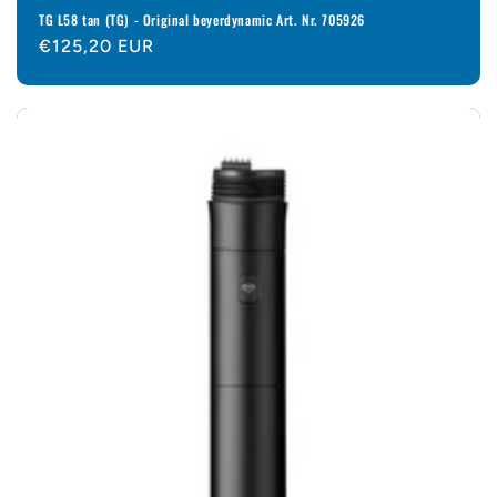
TG L58 tan (TG) - Original beyerdynamic Art. Nr. 705926
Normaler
€125,20 EUR
Preis