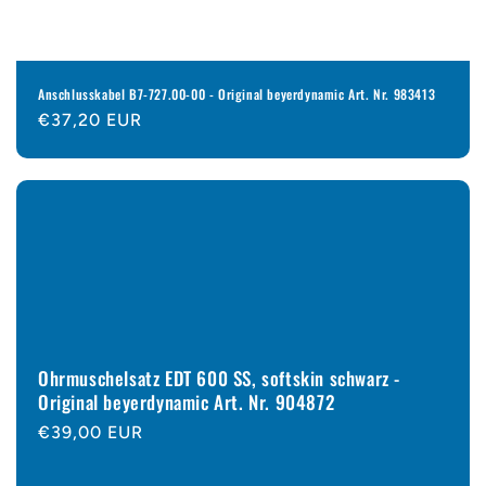
Anschlusskabel B7-727.00-00 - Original beyerdynamic Art. Nr. 983413
Normaler
€37,20 EUR
Preis
Ohrmuschelsatz EDT 600 SS, softskin schwarz -
Original beyerdynamic Art. Nr. 904872
Normaler
€39,00 EUR
Preis