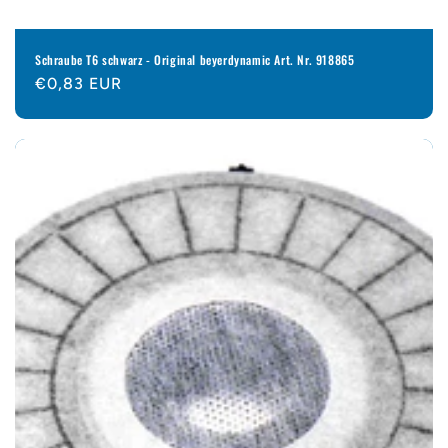
Schraube T6 schwarz - Original beyerdynamic Art. Nr. 918865
Normaler
€0,83 EUR
Preis