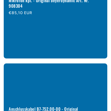
Mikrofon kpl. - Original beyerdynamic Art. Nr.
908304
Normaler
€85,10 EUR
Preis
Anschlusskabel B7-752.00-00 - Original