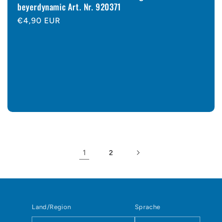
beyerdynamic Art. Nr. 920371
Normaler
€4,90 EUR
Preis
1
2
Land/Region
Sprache