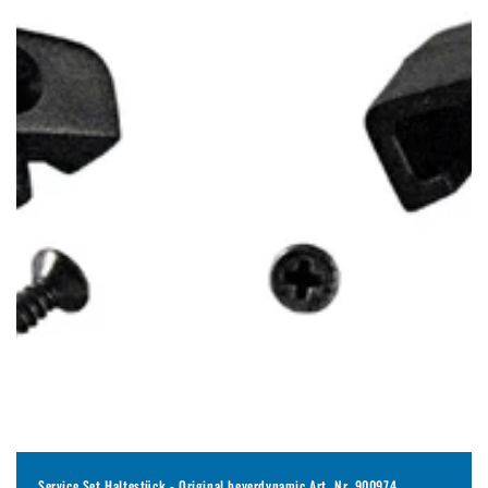
Service Set Haltestück - Original beyerdynamic Art. Nr. 900974