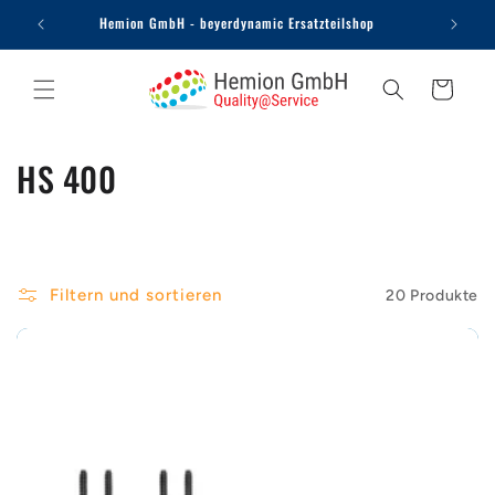
Direkt
Hemion GmbH - beyerdynamic Ersatzteilshop
zum
Inhalt
Warenkorb
K
HS 400
a
t
e
Filtern und sortieren
20 Produkte
g
o
r
i