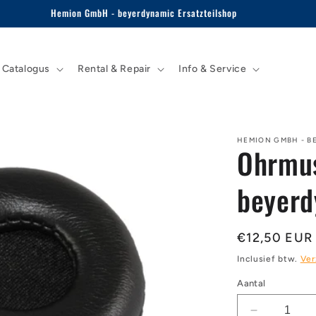
Hemion GmbH - beyerdynamic Ersatzteilshop
Catalogus
Rental & Repair
Info & Service
HEMION GMBH - B
Ohrmus
beyerd
Normale
€12,50 EUR
prijs
Inclusief btw.
Ver
Aantal