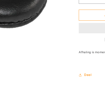
Aantal
verlagen
voor
Ohrmusche
-
Original
beyerdyna
Art.
Nr.
908479
Afhaling is momen
Deel