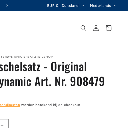
L
T
Hemion GmbH - beyerdynamic reserveonderdelen
EUR € | Duitsland
Nederlands
a
a
n
a
Inloggen
Winkelwagen
d
l
/
r
e
EYERDYNAMIC ERSATZTEILSHOP
chelsatz - Original
g
i
ynamic Art. Nr. 908479
o
zendkosten
worden berekend bij de checkout.