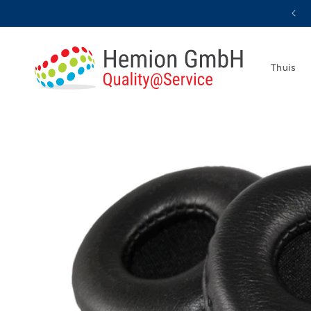
Meteen
naar de
content
Thuis
Ga direct naar
productinformatie