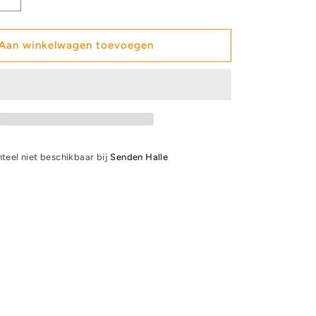
Aantal
verhogen
voor
lsatz
Ohrmuschelsatz
Aan winkelwagen toevoegen
-
Original
mic
beyerdynamic
Art.
Nr.
908479
teel niet beschikbaar bij
Senden Halle